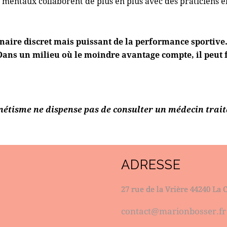
 mentaux collaborent de plus en plus avec des praticiens é
naire discret mais puissant
de la performance sportive. 
. Dans un milieu où le moindre avantage compte, il peut f
étisme ne dispense pas de consulter un médecin trait
ADRESSE
27 rue de la Vrière 44240 La 
contact@marionbosser.fr