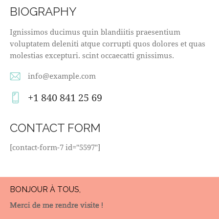
BIOGRAPHY
Ignissimos ducimus quin blandiitis praesentium
voluptatem deleniti atque corrupti quos dolores et quas
molestias excepturi. scint occaecatti gnissimus.
info@example.com
E-
+1 840 841 25 69
m
Ph
ail
on
CONTACT FORM
:
e:
[contact-form-7 id="5597"]
BONJOUR À TOUS,
Merci de me rendre visite !