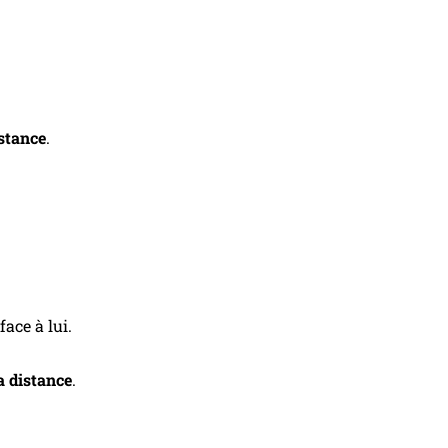
istance
.
face à lui.
la distance
.