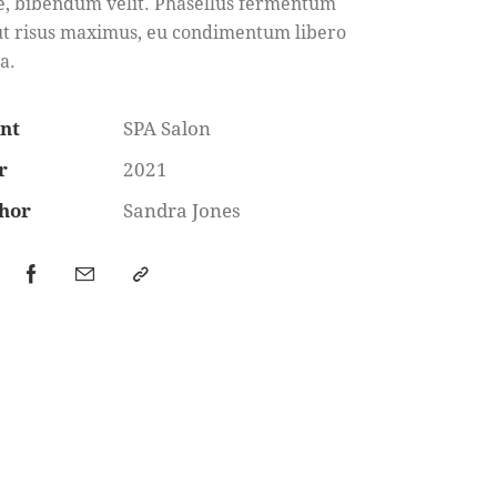
e, bibendum velit. Phasellus fermentum
ut risus maximus, eu condimentum libero
a.
ent
SPA Salon
r
2021
hor
Sandra Jones