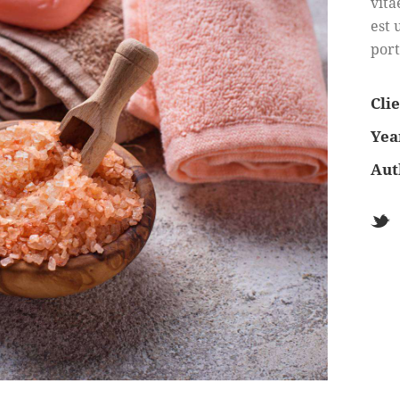
vita
est 
port
Cli
Yea
Aut